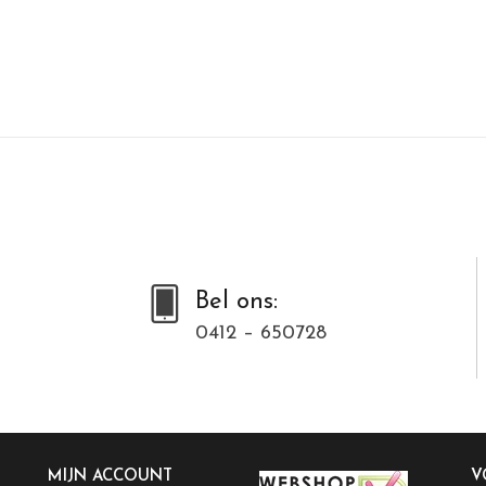
Bel ons:
0412 – 650728
MIJN ACCOUNT
V