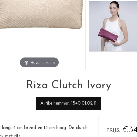
Hover to zoom
Riza Clutch Ivory
Artikelnummer
1540.01.02.11
cm lang, 4 cm breed en 13 cm hoog. De clutch
€34
PRIJS
 met rits....