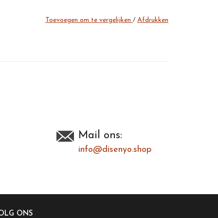
Toevoegen om te vergelijken
/
Afdrukken
Mail ons:
info@disenyo.shop
OLG ONS