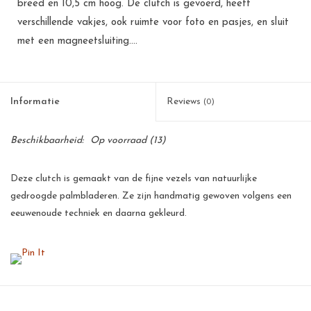
breed en 10,5 cm hoog. De clutch is gevoerd, heeft
verschillende vakjes, ook ruimte voor foto en pasjes, en sluit
met een magneetsluiting....
Informatie
Reviews
(0)
Beschikbaarheid:
Op voorraad
(13)
Deze clutch is gemaakt van de fijne vezels van natuurlijke
gedroogde palmbladeren. Ze zijn handmatig gewoven volgens een
eeuwenoude techniek en daarna gekleurd.
Deze palmbladeren zijn een goede bron van inkomsten voor de
kleinschalige telers op de Filipijnen. Voor een arm land als de
Filipijnen betekent dit een flinke stimulans voor de werkgelegenheid
en voor velen de zekerheid van een menswaardig bestaan.