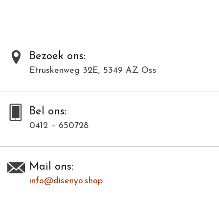
Al onze producten zijn met de hand gemaakt van natuurlijke
materialen en kunnen daardoor varieëren in kleur en structuur.
Dit model is in meerdere kleuren verkrijgbaar. Bij deze modellenfoto
wijkt hierdoor de kleur af.
Bezoek ons:
Etruskenweg 32E, 5349 AZ Oss
Toevoegen om te vergelijken
/
Afdrukken
Bel ons:
0412 – 650728
Mail ons:
info@disenyo.shop