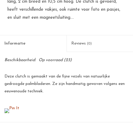
lang, 2 cm breed en 10,5 cm hoog. De clutch is gevoerd,
heeft verschillende vakjes, ook ruimte voor foto en pasjes,
en sluit met een magneetsluiting....
Informatie
Reviews
(0)
Beschikbaarheid:
Op voorraad
(23)
Deze clutch is gemaakt van de fijne vezels van natuurlijke
gedroogde palmbladeren. Ze zijn handmatig gewoven volgens een
eeuwenoude techniek.
Deze palmbladeren zijn een goede bron van inkomsten voor de
kleinschalige telers op de Filipijnen. Voor een arm land als de
Filipijnen betekent dit een flinke stimulans voor de werkgelegenheid
en voor velen de zekerheid van een menswaardig bestaan.