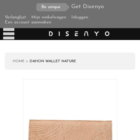
Get Disenyo
Be unique
Verlanglijst
Mijn winkelwagen
Inloggen
Een account aanmaken
HOME
DAHON WALLET NATURE
Producten
Over ons
Verzending
Zakelijke klanten