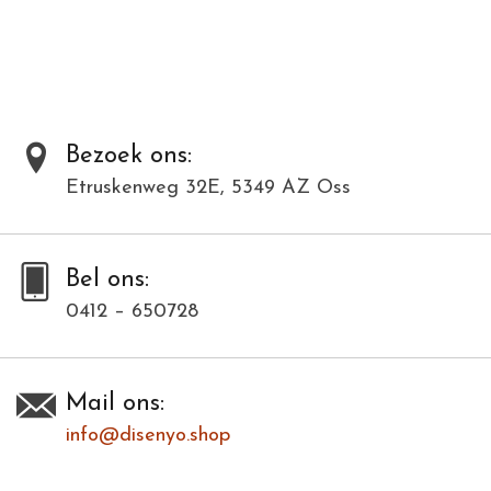
Al onze producten zijn met de hand gemaakt van natuurlijke
materialen en kunnen daardoor varieëren in kleur en structuur.
Dit model is in meerdere kleuren verkrijgbaar. Bij deze modellenfoto
wijkt hierdoor de kleur af.
Bezoek ons:
Etruskenweg 32E, 5349 AZ Oss
Toevoegen om te vergelijken
/
Afdrukken
Bel ons:
0412 – 650728
Mail ons:
info@disenyo.shop