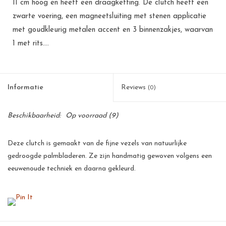
11 cm hoog en heeft een draagketting. De clutch heeft een
zwarte voering, een magneetsluiting met stenen applicatie
met goudkleurig metalen accent en 3 binnenzakjes, waarvan
1 met rits....
Informatie
Reviews
(0)
Beschikbaarheid:
Op voorraad
(9)
Deze clutch is gemaakt van de fijne vezels van natuurlijke
gedroogde palmbladeren. Ze zijn handmatig gewoven volgens een
eeuwenoude techniek en daarna gekleurd.
Deze palmbladeren zijn een goede bron van inkomsten voor de
kleinschalige telers op de Filipijnen. Voor een arm land als de
Filipijnen betekent dit een flinke stimulans voor de werkgelegenheid
en voor velen de zekerheid van een menswaardig bestaan.