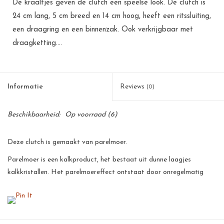
De kraaltjes geven de clutch een speelse look. De clutch is
24 cm lang, 5 cm breed en 14 cm hoog, heeft een ritssluiting,
een draagring en een binnenzak. Ook verkrijgbaar met
draagketting....
Informatie
Reviews
(0)
Beschikbaarheid:
Op voorraad
(6)
Deze clutch is gemaakt van parelmoer.
Parelmoer is een kalkproduct, het bestaat uit dunne laagjes
kalkkristallen. Het parelmoereffect ontstaat door onregelmatig
breken en terugkaatsing van het licht op die kristallen. De
parelmoer wordt handmatig gepolijst, hierdoor krijgt de parelmoer
een prachtige glans.