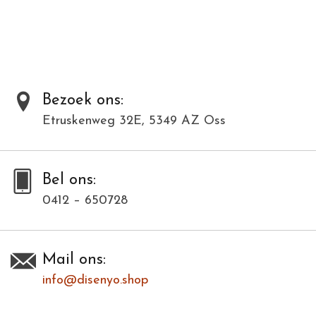
Al onze producten zijn met de hand gemaakt van natuurlijke
materialen en kunnen daardoor varieëren in kleur en structuur.
Dit model is in meerdere kleuren verkrijgbaar. Bij deze modellenfoto
wijkt hierdoor de kleur af.
Bezoek ons:
Etruskenweg 32E, 5349 AZ Oss
Toevoegen om te vergelijken
/
Afdrukken
Bel ons:
0412 – 650728
Mail ons:
info@disenyo.shop