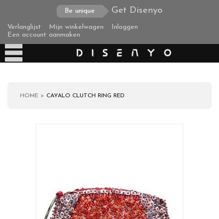
Get Disenyo
Be unique
Verlanglijst
Mijn winkelwagen
Inloggen
Een account aanmaken
HOME
CAYALO CLUTCH RING RED
Producten
Over ons
Verzending
Zakelijke klanten