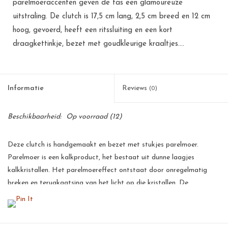
parelmoeraccenten geven de tas een glamoureuze
uitstraling. De clutch is 17,5 cm lang, 2,5 cm breed en 12 cm
hoog, gevoerd, heeft een ritssluiting en een kort
draagkettinkje, bezet met goudkleurige kraaltjes....
Informatie
Reviews
(0)
Beschikbaarheid:
Op voorraad
(12)
Deze clutch is handgemaakt en bezet met stukjes parelmoer.
Parelmoer is een kalkproduct, het bestaat uit dunne laagjes
kalkkristallen. Het parelmoereffect ontstaat door onregelmatig
breken en terugkaatsing van het licht op die kristallen. De
parelmoer wordt handmatig gepolijst, hierdoor krijgt de parelmoer
een prachtige glans.
Al onze producten zijn met de hand gemaakt van natuurlijke