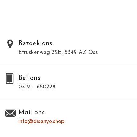
materialen en kunnen daardoor varieëren in kleur en structuur.
Toevoegen om te vergelijken
/
Afdrukken
Bezoek ons:
Etruskenweg 32E, 5349 AZ Oss
Bel ons:
0412 – 650728
Mail ons:
info@disenyo.shop