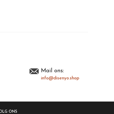
Toevoegen om te vergelijken
/
Afdrukken
Mail ons:
info@disenyo.shop
OLG ONS