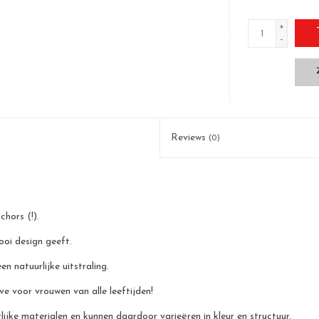
+
-
Reviews
(0)
hors (!).
oi design geeft.
n natuurlijke uitstraling.
e voor vrouwen van alle leeftijden!
jke materialen en kunnen daardoor varieëren in kleur en structuur.