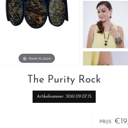
Hover to zoom
The Purity Rock
Artikelnummer
3061.09.07.15
€19
PRIJS