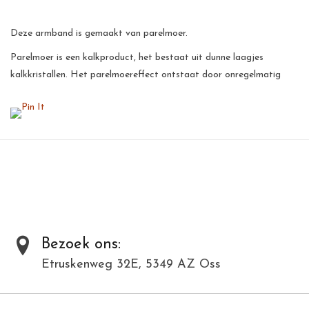
Deze armband is gemaakt van parelmoer.
Parelmoer is een kalkproduct, het bestaat uit dunne laagjes
kalkkristallen. Het parelmoereffect ontstaat door onregelmatig
breken en terugkaatsing van het licht op die kristallen. De
parelmoer wordt handmatig gepolijst, hierdoor krijgt de parelmoer
een prachtige glans.
Al onze producten zijn met de hand gemaakt van natuurlijke
materialen en kunnen daardoor varieëren in kleur en structuur.
Toevoegen om te vergelijken
/
Afdrukken
Bezoek ons:
Etruskenweg 32E, 5349 AZ Oss