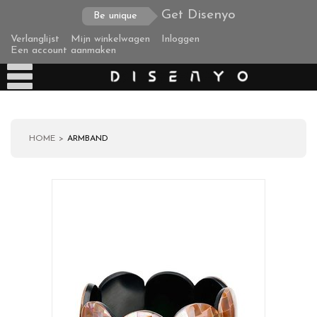
Get Disenyo
Be unique
Verlanglijst
Mijn winkelwagen
Inloggen
Een account aanmaken
HOME
ARMBAND
Producten
Over ons
Verzending
Zakelijke klanten