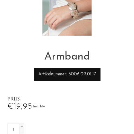
Armband
Artikelnummer
3006.09.01.17
PRIJS
€19,95
Incl. btw
+
-