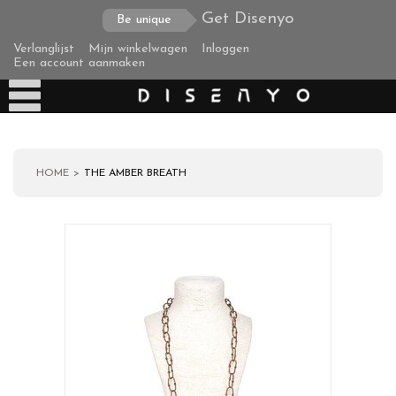
Get Disenyo
Be unique
Verlanglijst
Mijn winkelwagen
Inloggen
Een account aanmaken
HOME
THE AMBER BREATH
Producten
Over ons
Verzending
Zakelijke klanten