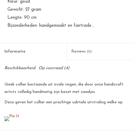
Kleur: goud
Gewicht: 27 gram
Lengte: 90 cm
Bijzonderheden: handgemaakt en fairtrade...
Informatie
Reviews
(0)
Beschikbaarheid:
Op voorraad
(4)
Uniek collier bestaande uit ovale ringen, die door onze handicraft
artists volledig handmatig zijn bezet met zaadjes.
Deze geven het collier een prachtige subtiele uitstraling welke op
vele outfits een prachtig accent geeft. Zowel casual als meer
formeel te gebruiken.
Al onze producten zijn met de hand gemaakt van natuurlijke