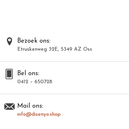
materialen en kunnen daardoor varieëren in kleur en structuur.
Toevoegen om te vergelijken
/
Afdrukken
Bezoek ons:
Etruskenweg 32E, 5349 AZ Oss
Bel ons:
0412 – 650728
Mail ons:
info@disenyo.shop