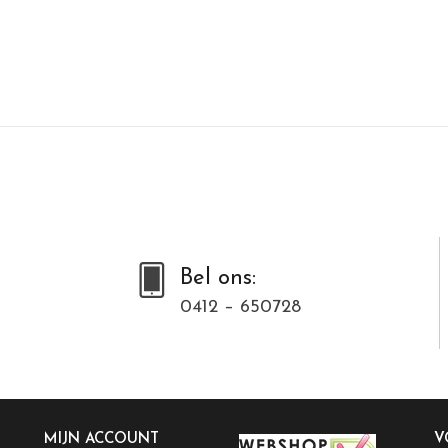
Bel ons:
0412 – 650728
MIJN ACCOUNT
V