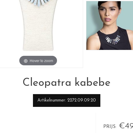
Hover to zoom
Cleopatra kabebe
Artikelnummer
2272.09.09.20
€49
PRIJS