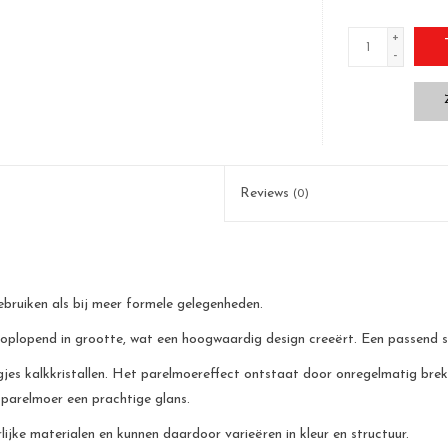
+
-
Reviews
(0)
ebruiken als bij meer formele gelegenheden.
oplopend in grootte, wat een hoogwaardig design creeërt. Een passend si
jes kalkkristallen. Het parelmoereffect ontstaat door onregelmatig breke
 parelmoer een prachtige glans.
jke materialen en kunnen daardoor varieëren in kleur en structuur.