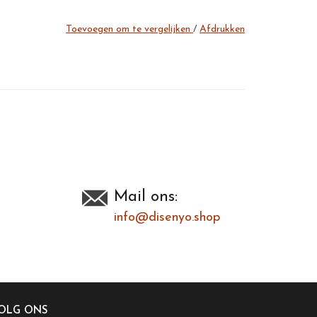
Toevoegen om te vergelijken
/
Afdrukken
Mail ons:
info@disenyo.shop
OLG ONS