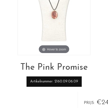
Hover to zoom
The Pink Promise
Artikelnummer
2160.09.06.09
€24
PRIJS