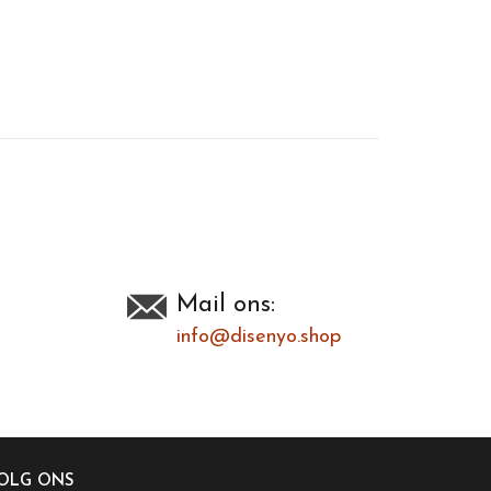
Toevoegen om te vergelijken
/
Afdrukken
Mail ons:
info@disenyo.shop
OLG ONS