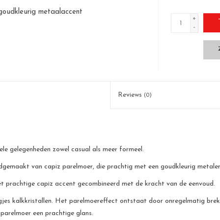
goudkleurig metaalaccent
+
-
Reviews
(0)
ele gelegenheden zowel casual als meer formeel.
ndgemaakt van capiz parelmoer, die prachtig met een goudkleurig metalen
het prachtige capiz accent gecombineerd met de kracht van de eenvoud.
jes kalkkristallen. Het parelmoereffect ontstaat door onregelmatig breke
 parelmoer een prachtige glans.