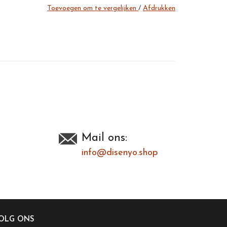
Toevoegen om te vergelijken
/
Afdrukken
Mail ons:
info@disenyo.shop
OLG ONS