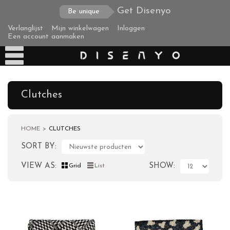
Get Disenyo
Be unique
Verlanglijst
Mijn winkelwagen
Inloggen
Een account aanmaken
Clutches
HOME
CLUTCHES
Producten
SORT BY
Tassen
VIEW AS
SHOW
Grid
List
Clutches
Clutch Palm
Clutch Grass