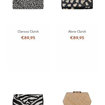
Clutch Mother of Pearl
Clutch Coco
Colliers
Clarissa Clutch
Alerie Clutch
€89,95
€89,95
Armbanden
Oorbellen
Sets
Over ons
Verzending
Zakelijke klanten