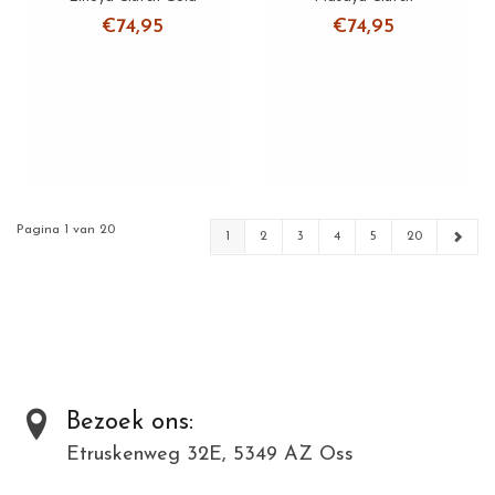
€74,95
€74,95
Pagina 1 van 20
1
2
3
4
5
20
Bezoek ons:
Etruskenweg 32E, 5349 AZ Oss