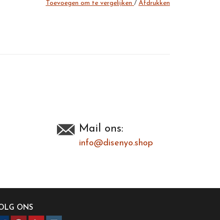
Toevoegen om te vergelijken
/
Afdrukken
Mail ons:
info@disenyo.shop
OLG ONS