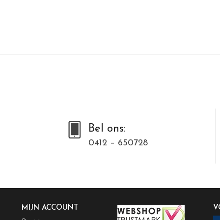
Bel ons:
0412 – 650728
MIJN ACCOUNT
V