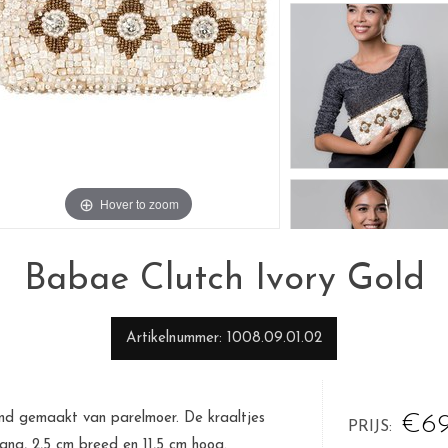
Hover to zoom
Babae Clutch Ivory Gold
Artikelnummer
1008.09.01.02
hand gemaakt van parelmoer. De kraaltjes
€69
PRIJS
lang, 2,5 cm breed en 11,5 cm hoog.