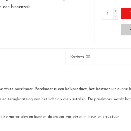
n een binnenzak....
+
-
Reviews
(0)
white parelmoer. Parelmoer is een kalkproduct, het bestaat uit dunne laa
n terugkaatsing van het licht op die kristallen. De parelmoer wordt han
jke materialen en kunnen daardoor varieëren in kleur en structuur.